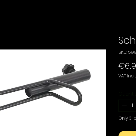
Sch
SKU: 59
€6.
VAT Inc
Quanti
Only 3 le