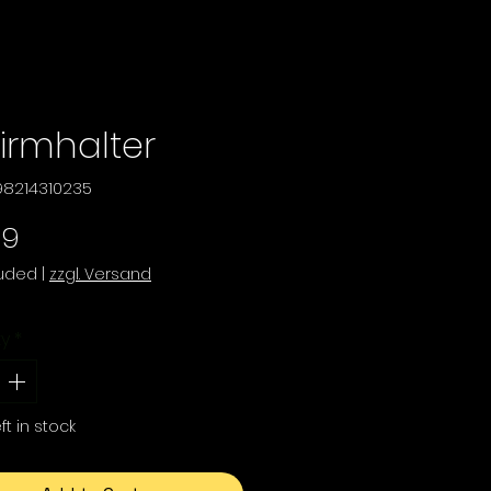
irmhalter
98214310235
Price
99
luded
|
zzgl. Versand
ty
*
ft in stock