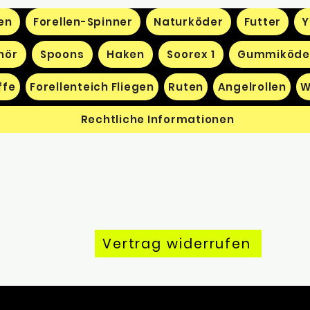
en
Forellen-Spinner
Naturköder
Futter
Y
hör
Spoons
Haken
Soorex 1
Gummiköde
ffe
Forellenteich Fliegen
Ruten
Angelrollen
W
Rechtliche Informationen
Vertrag widerrufen