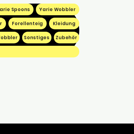
arie Spoons
Yarie Wobbler
r
Forellenteig
Kleidung
obbler
Sonstiges
Zubehör