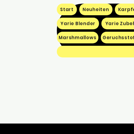
Start
Neuheiten
Karpf
Yarie Blender
Yarie Zube
Marshmallows
Geruchssto