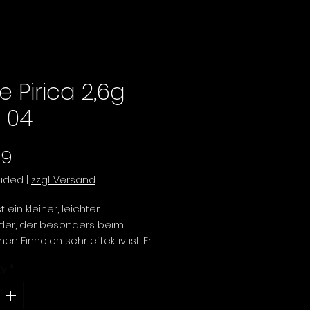
e Pirica 2,6g
 04
Price
99
luded
|
zzgl. Versand
t ein kleiner, leichter
öder, der besonders beim
n Einholen sehr effektiv ist. Er
 ein gleichmäßiges Wackeln
ty
*
t sanft ab, wodurch er sich
ür das Fischen in Bächen und
, auch gegen die Strömung