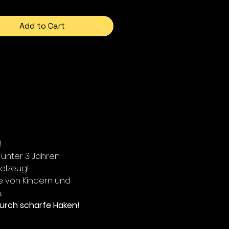
Dank seines stabilen
mverhaltens haben Angler
Add to Cart
ontrolle über die Köderführung
nen gezielt Bisse provozieren.
,6 g
riante zeigt ein
quentes Wackeln und gleitet
ngsamen Einholen
isch. Durch den geringen
 eignet er sich besonders gut,
he bodennah in größeren
 auch aus größerer Distanz
!
echen.
 unter 3 Jahren.
ielzeug!
e von Kindern und
.
urch scharfe Haken!