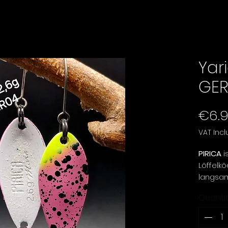
Yari
GER
€6.
VAT Inc
PIRICA
is
Löffelk
langsame
erzeugt
Quanti
und sink
ideal f
Flüssen