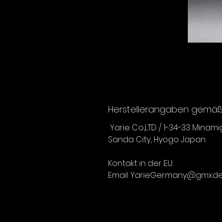
Herstellerangaben gemäß 
Yarie Co,LTD / 1-34-33 Minam
Sanda City, Hyogo Japan
Kontakt in der EU:
Email: YarieGermany@gmx.d