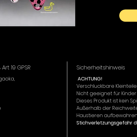
eignet. 
Schwim
volle K
und kön
PIRICA 2
Diese Va
hochfre
beim la
automat
Art 19 GPSR
Sicherheitshinweis
Auftrieb
um Fisc
igaoka,
ACHTUNG!
Teichen
Verschluckbare Kleinteile
anzuspr
Nicht geeignet für Kinder
Dieses Produkt ist kein Sp
e
Außerhalb der Reichweit
Haustieren aufbewahren
Stichverletzungsgefahr d