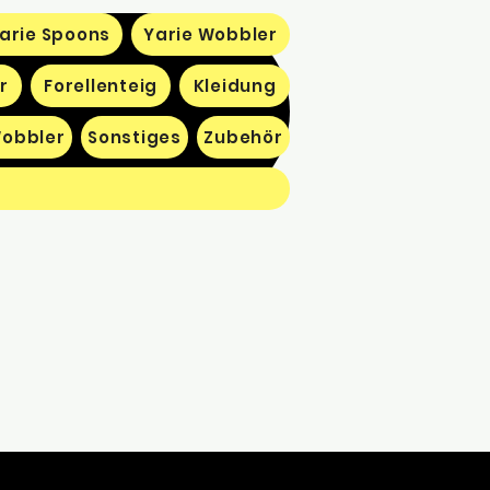
arie Spoons
Yarie Wobbler
r
Forellenteig
Kleidung
obbler
Sonstiges
Zubehör