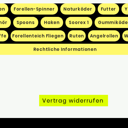
en
Forellen-Spinner
Naturköder
Futter
Y
hör
Spoons
Haken
Soorex 1
Gummiköde
ffe
Forellenteich Fliegen
Ruten
Angelrollen
W
Rechtliche Informationen
Vertrag widerrufen