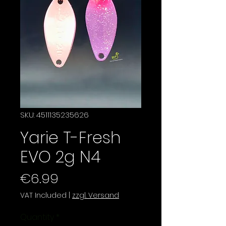
SKU: 4511135235626
Yarie T-Fresh
EVO 2g N4
Price
€6.99
VAT Included
|
zzgl. Versand
Quantity
*