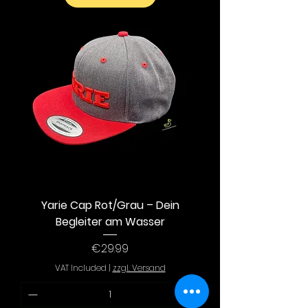
Yarie Cap Rot/Grau – Dein
Begleiter am Wasser
Price
€29.99
VAT Included
|
zzgl. Versand