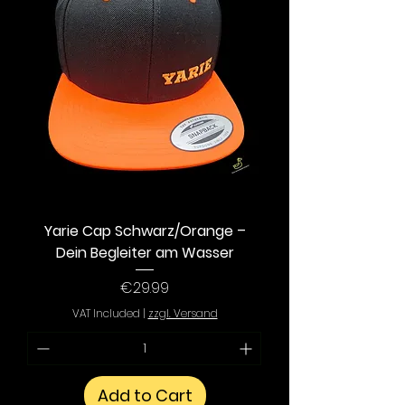
Yarie Cap Schwarz/Orange –
Dein Begleiter am Wasser
Price
€29.99
VAT Included
|
zzgl. Versand
Add to Cart