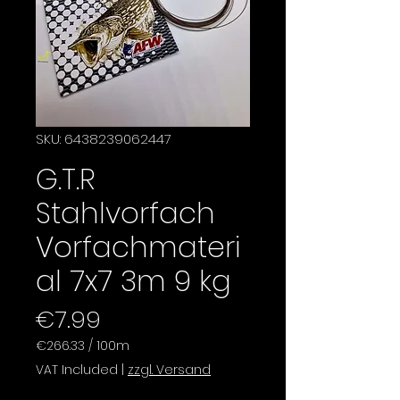
SKU: 6438239062447
G.T.R
Stahlvorfach
Vorfachmateri
al 7x7 3m 9 kg
Price
€7.99
€266.33
/
100m
€266.33
VAT Included
|
zzgl. Versand
per
100