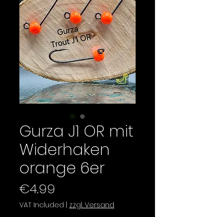
Gurza J1 OR mit
Widerhaken
orange 6er
Price
€4.99
VAT Included
|
zzgl. Versand