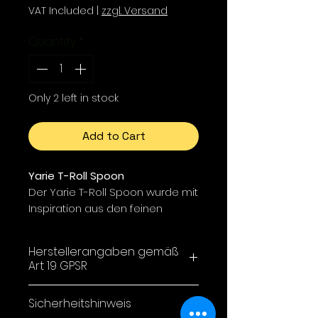
VAT Included
|
zzgl. Versand
Quantity
*
Only 2 left in stock
Add to Cart
Yarie T-Roll Spoon
Der Yarie T-Roll Spoon wurde mit
Inspiration aus den feinen
Bewegungen kleiner Insekten
entwickelt. Nahe der
Herstellerangaben gemäß
Wasseroberfläche erzeugt er
Art 19 GPSR
lebhafte, energiegeladene
Aktionen, während er bereits
Yarie Co,LTD / 1-34-33
Sicherheitshinweis
wenige Zentimeter tiefer ruhiger
Minamigaoka,