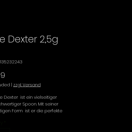
ie Dexter 2,5g
11135232243
Price
99
luded
|
zzgl. Versand
e Dexter ist ein vielseitiger
hwertiger Spoon. Mit seiner
tigen Form ist er die perfekte
 Angler, die eine breite Palette
ty
*
harten ansprechen möchten.
ter Spoon überzeugt durch