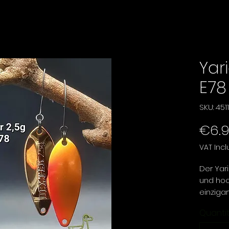
Yar
E78
SKU: 45
€6.
VAT Inc
Der Yari
und hoc
einzigar
Wahl für
Quanti
an Fisc
Der Dex