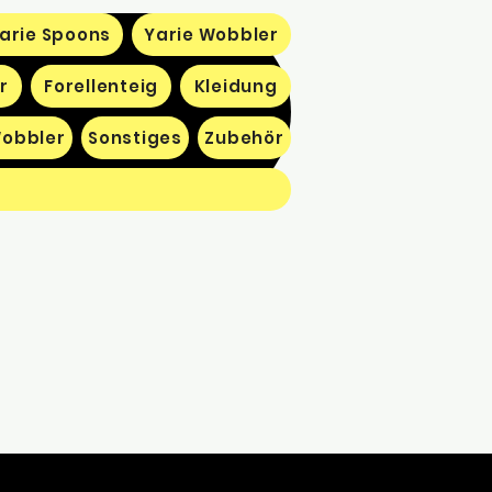
arie Spoons
Yarie Wobbler
r
Forellenteig
Kleidung
obbler
Sonstiges
Zubehör