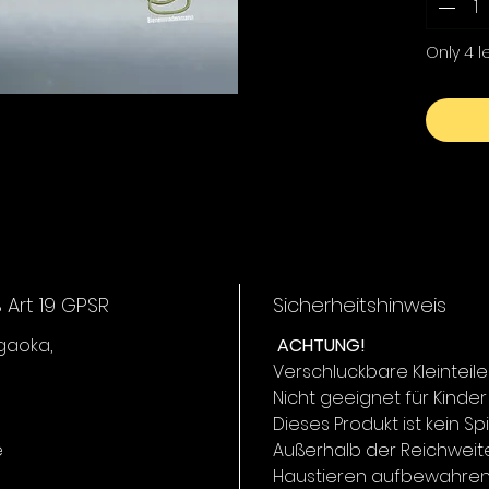
seine e
stabile
Only 4 le
Lockwirk
Er kann
auch in
geführt
extrem 
verschi
Art 19 GPSR
Sicherheitshinweis
igaoka,
ACHTUNG!
Verschluckbare Kleinteile
Nicht geeignet für Kinder
Dieses Produkt ist kein Sp
e
Außerhalb der Reichweit
Haustieren aufbewahren