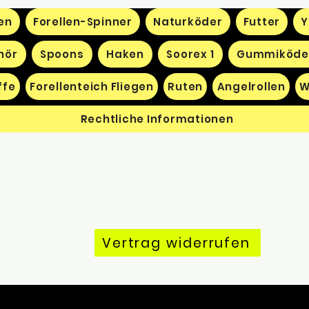
en
Forellen-Spinner
Naturköder
Futter
Y
hör
Spoons
Haken
Soorex 1
Gummiköde
ffe
Forellenteich Fliegen
Ruten
Angelrollen
W
Rechtliche Informationen
Vertrag widerrufen