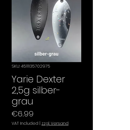
SKU: 4511135702975
Yarie Dexter
2,5g silber-
grau
Price
€6.99
VAT Included
|
zzgl. Versand