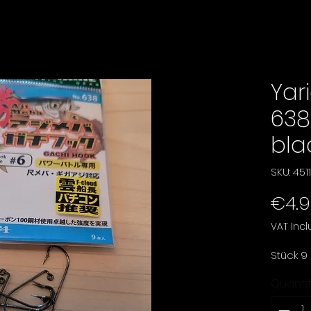
Yar
638
bla
SKU: 45
€4.
VAT Inc
Stück 9
Quanti