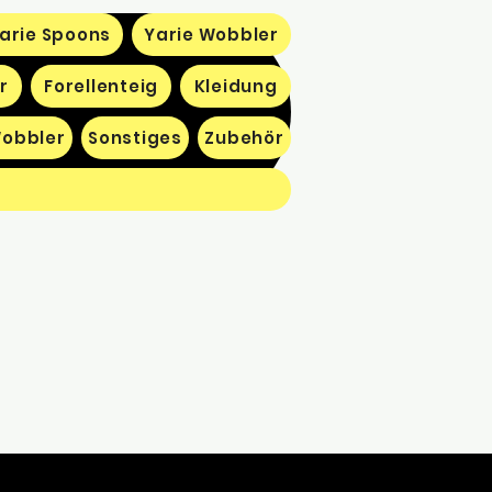
arie Spoons
Yarie Wobbler
r
Forellenteig
Kleidung
obbler
Sonstiges
Zubehör