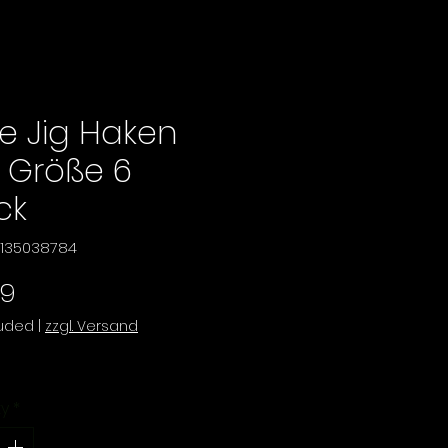
ie Jig Haken
 Größe 6
ck
11135038784
Price
99
luded
|
zzgl. Versand
ty
*