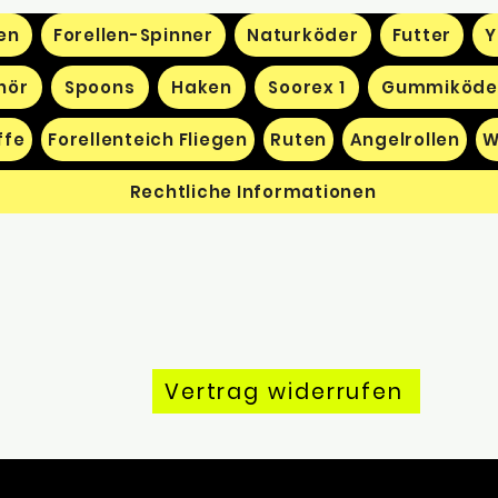
en
Forellen-Spinner
Naturköder
Futter
Y
hör
Spoons
Haken
Soorex 1
Gummiköde
ffe
Forellenteich Fliegen
Ruten
Angelrollen
W
Rechtliche Informationen
Vertrag widerrufen