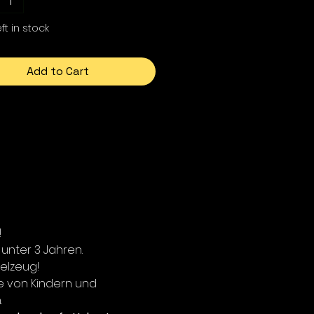
ft in stock
Add to Cart
!
 unter 3 Jahren.
ielzeug!
e von Kindern und
.