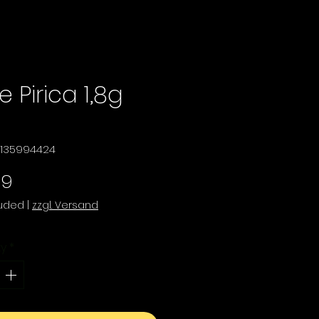
e Pirica 1,8g
11135994424
Price
99
luded
|
zzgl. Versand
ty
*