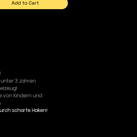
Add to Cart
!
 unter 3 Jahren.
ielzeug!
e von Kindern und
.
urch scharfe Haken!