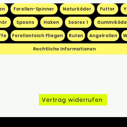
en
Forellen-Spinner
Naturköder
Futter
Y
hör
Spoons
Haken
Soorex 1
Gummiköde
ffe
Forellenteich Fliegen
Ruten
Angelrollen
W
Rechtliche Informationen
Vertrag widerrufen