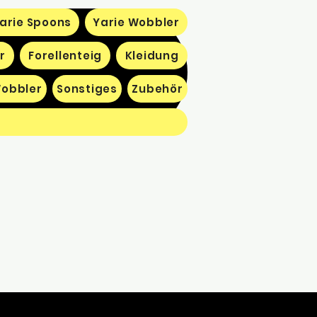
arie Spoons
Yarie Wobbler
r
Forellenteig
Kleidung
obbler
Sonstiges
Zubehör