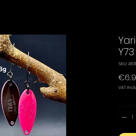
Yari
Y73
SKU: 45
€6.
VAT Inc
Quanti