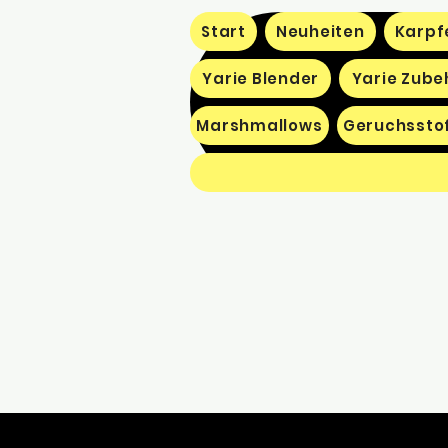
Start
Neuheiten
Karpf
Yarie Blender
Yarie Zube
Marshmallows
Geruchssto