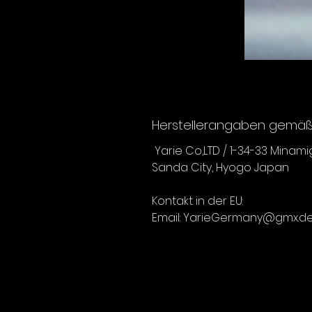
Herstellerangaben gemäß 
Yarie Co,LTD / 1-34-33 Minam
Sanda City, Hyogo Japan
Kontakt in der EU:
Email: YarieGermany@gmx.d