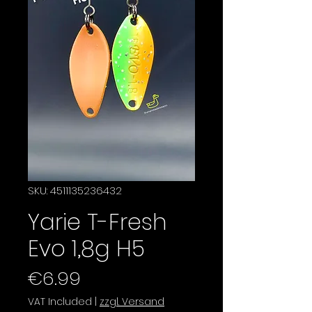
SKU: 4511135236432
Yarie T-Fresh
Evo 1,8g H5
Price
€6.99
VAT Included
|
zzgl. Versand