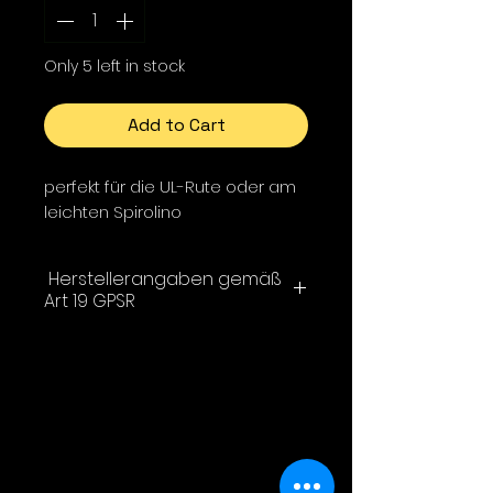
Only 5 left in stock
Add to Cart
perfekt für die UL-Rute oder am
leichten Spirolino
Herstellerangaben gemäß
Art 19 GPSR
Hotfly ®
1000FLIES GmbH
Julius-Durst-Straße 66
39042 Brixen BZ
Italien