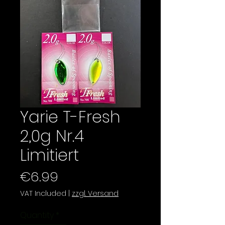
Yarie T-Fresh
2,0g Nr.4
Limitiert
Price
€6.99
VAT Included
|
zzgl. Versand
Quantity
*