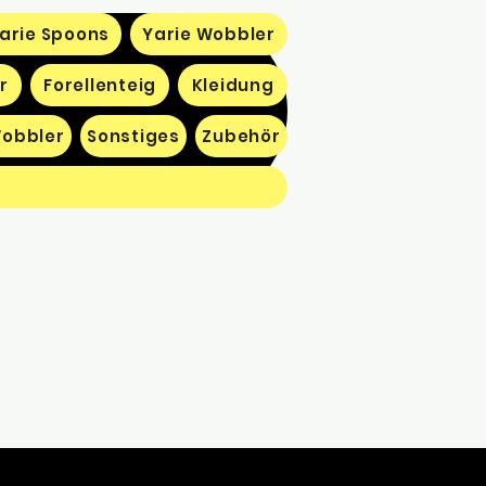
arie Spoons
Yarie Wobbler
r
Forellenteig
Kleidung
obbler
Sonstiges
Zubehör