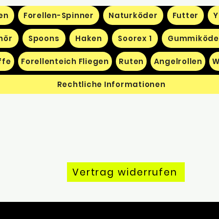
en
Forellen-Spinner
Naturköder
Futter
Y
hör
Spoons
Haken
Soorex 1
Gummiköde
ffe
Forellenteich Fliegen
Ruten
Angelrollen
W
Rechtliche Informationen
Vertrag widerrufen