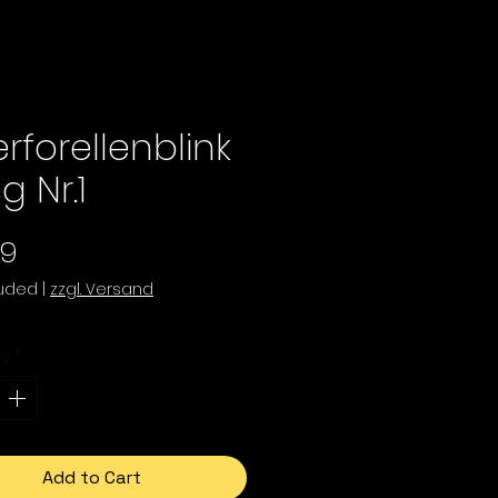
rforellenblink
g Nr.1
Price
99
luded
|
zzgl. Versand
ty
*
Add to Cart