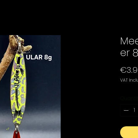
Mee
er 8
€3.
VAT Inc
Quanti