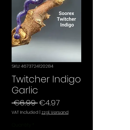
SKU: 4673724120284
Twitcher Indigo
Garlic
Regular
Sale
 €6.99 
€4.97
Price
Price
VAT Included
|
zzgl. Versand
Quantity
*