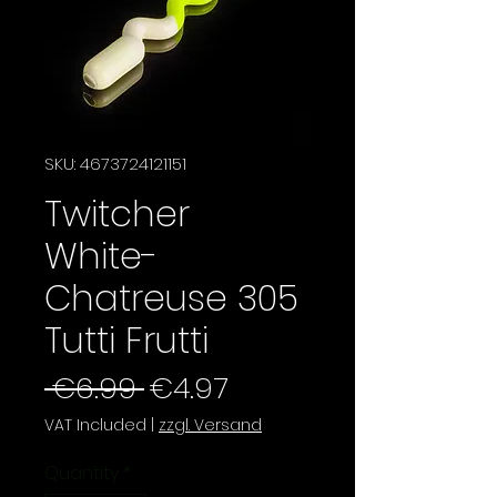
SKU: 4673724121151
Twitcher
White-
Chatreuse 305
Tutti Frutti
Regular
Sale
 €6.99 
€4.97
Price
Price
VAT Included
|
zzgl. Versand
Quantity
*