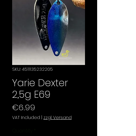
SKU: 4511135232205
Yarie Dexter
2,5g E69
Price
€6.99
VAT Included
|
zzgl. Versand
Quantity
*