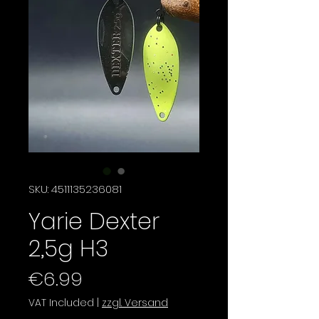
SKU: 4511135236081
Yarie Dexter
2,5g H3
Price
€6.99
VAT Included
|
zzgl. Versand