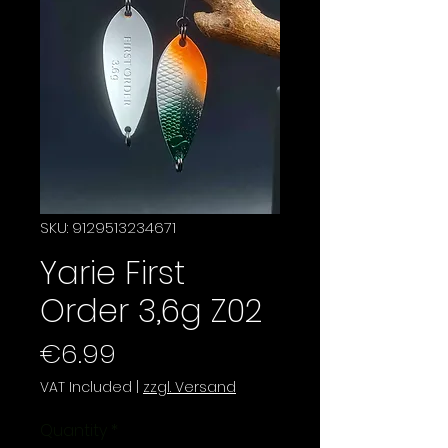
SKU: 9129513234671
Yarie First
Order 3,6g Z02
Price
€6.99
VAT Included
|
zzgl. Versand
Quantity
*