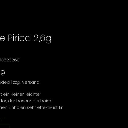
e Pirica 2,6g
1135232601
Price
99
luded
|
zzgl. Versand
t ein kleiner, leichter
öder, der besonders beim
n Einholen sehr effektiv ist. Er
 ein gleichmäßiges Wackeln
ty
*
t sanft ab, wodurch er sich
ür das Fischen in Bächen und