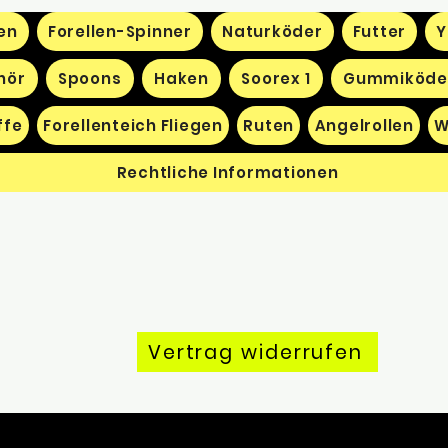
en
Forellen-Spinner
Naturköder
Futter
Y
hör
Spoons
Haken
Soorex 1
Gummiköde
ffe
Forellenteich Fliegen
Ruten
Angelrollen
W
Rechtliche Informationen
Vertrag widerrufen