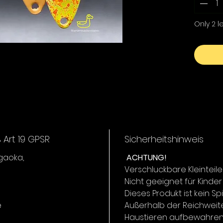
Flüssen
eignet. 
Only 2 le
Schwim
volle K
und kön
PIRICA 2
Diese Va
hochfre
beim la
automat
Auftrieb
um Fisc
Art 19 GPSR
Sicherheitshinweis
Teichen
igaoka,
ACHTUNG!
anzuspr
Verschluckbare Kleinteile
Nicht geeignet für Kinder
Dieses Produkt ist kein Sp
e
Außerhalb der Reichweit
Haustieren aufbewahren