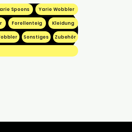
arie Spoons
Yarie Wobbler
r
Forellenteig
Kleidung
obbler
Sonstiges
Zubehör