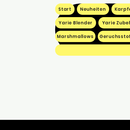
Start
Neuheiten
Karpf
Yarie Blender
Yarie Zube
Marshmallows
Geruchssto