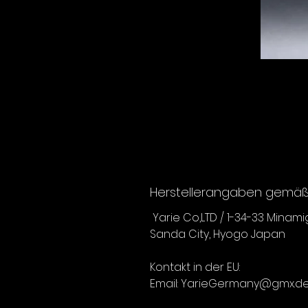
Herstellerangaben gemäß 
Yarie Co,LTD / 1-34-33 Minam
Sanda City, Hyogo Japan
Kontakt in der EU:
Email: YarieGermany@gmx.d