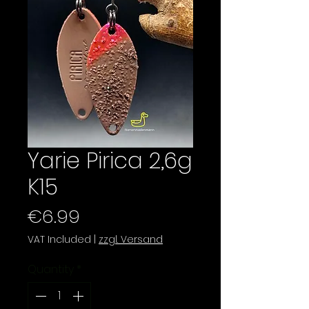
Yarie Pirica 2,6g
K15
Price
€6.99
VAT Included
|
zzgl. Versand
Quantity
*