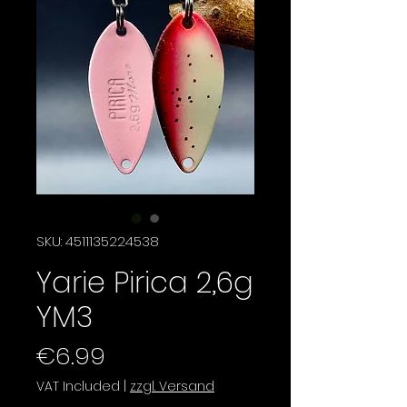
SKU: 4511135224538
Yarie Pirica 2,6g
YM3
Price
€6.99
VAT Included
|
zzgl. Versand