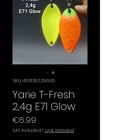
SKU: 4511135225665
Yarie T-Fresh
2,4g E71 Glow
Price
€6.99
VAT Included
|
zzgl. Versand