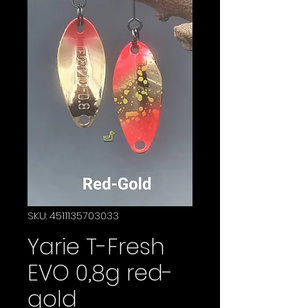
SKU: 4511135703033
Yarie T-Fresh
EVO 0,8g red-
gold