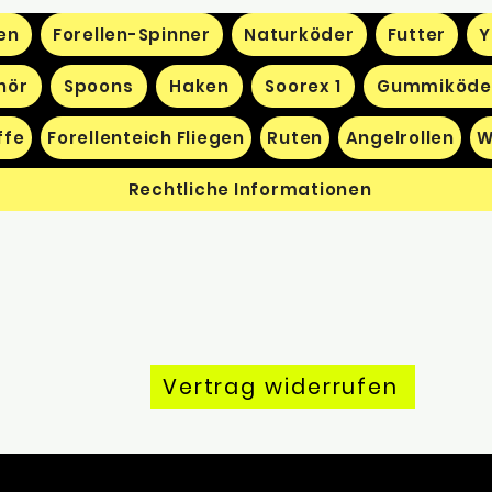
en
Forellen-Spinner
Naturköder
Futter
Y
hör
Spoons
Haken
Soorex 1
Gummiköde
ffe
Forellenteich Fliegen
Ruten
Angelrollen
W
Rechtliche Informationen
Vertrag widerrufen