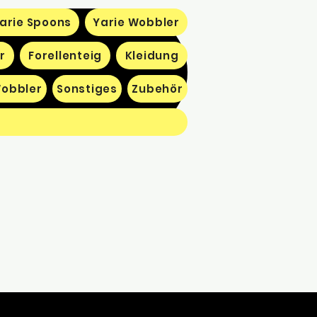
arie Spoons
Yarie Wobbler
r
Forellenteig
Kleidung
obbler
Sonstiges
Zubehör