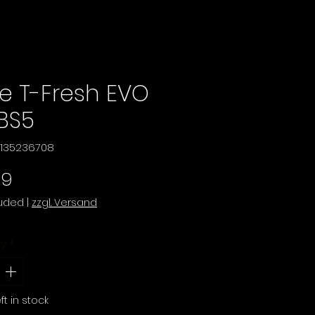
ie T-Fresh EVO
 BS5
11135236708
Price
99
luded
|
zzgl. Versand
ty
*
ft in stock