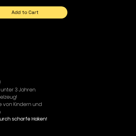
Add to Cart
!
 unter 3 Jahren.
ielzeug!
e von Kindern und
.
urch scharfe Haken!