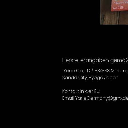
Herstellerangaben gemäß 
Yarie Co,LTD / 1-34-33 Minam
Sanda City, Hyogo Japan
Kontakt in der EU:
Email: YarieGermany@gmx.d