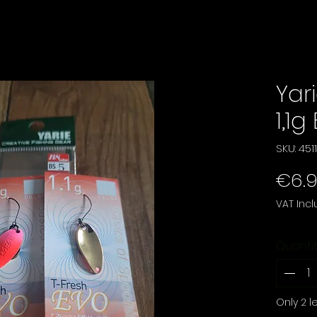
Yar
1,1g
SKU: 45
€6.
VAT Inc
Quanti
Only 2 le