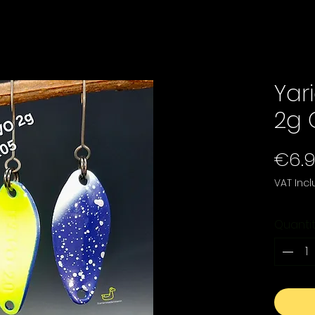
Yar
2g 
€6.
VAT Inc
Quanti