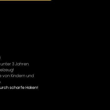
!
 unter 3 Jahren.
ielzeug!
e von Kindern und
.
urch scharfe Haken!