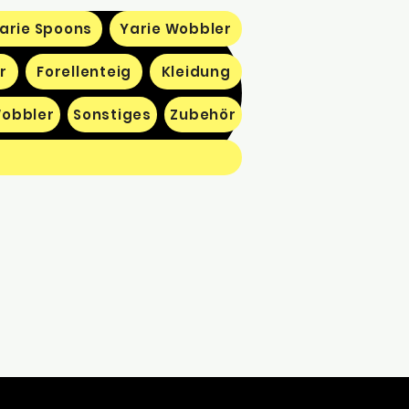
arie Spoons
Yarie Wobbler
r
Forellenteig
Kleidung
obbler
Sonstiges
Zubehör