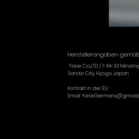
Herstellerangaben gemäß 
Yarie Co,LTD / 1-34-33 Minam
Sanda City, Hyogo Japan
Kontakt in der EU:
Email: YarieGermany@gmx.d