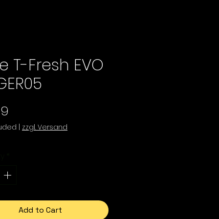
ie T-Fresh EVO
GER05
Price
99
luded
|
zzgl. Versand
ty
*
Add to Cart