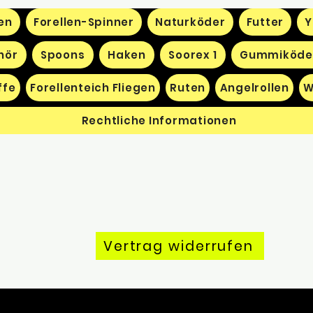
en
Forellen-Spinner
Naturköder
Futter
Y
hör
Spoons
Haken
Soorex 1
Gummiköde
ffe
Forellenteich Fliegen
Ruten
Angelrollen
W
Rechtliche Informationen
Vertrag widerrufen