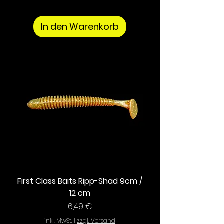
In den Warenkorb
First Class Baits Ripp-Shad 9cm /
12 cm
Preis
6,49 €
inkl. MwSt.
|
zzgl. Versand