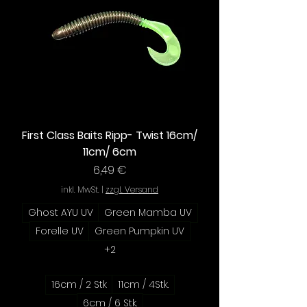
First Class Baits Ripp- Twist 16cm/
11cm/ 6cm
Preis
6,49 €
inkl. MwSt.
|
zzgl. Versand
Ghost AYU UV
Green Mamba UV
Forelle UV
Green Pumpkin UV
+2
16cm / 2 Stk
11cm / 4Stk.
6cm / 6 Stk.