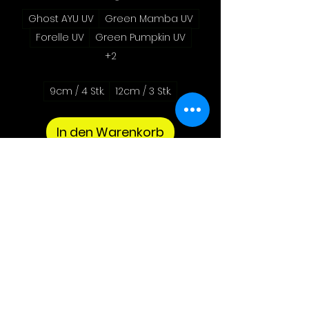
Ghost AYU UV
Green Mamba UV
Forelle UV
Green Pumpkin UV
+2
9cm / 4 Stk.
12cm / 3 Stk.
In den Warenkorb