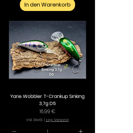
In den Warenkorb
Yarie Wobbler T-Crankup Sinking
3,7g D5
Preis
16,99 €
inkl. MwSt.
|
zzgl. Versand