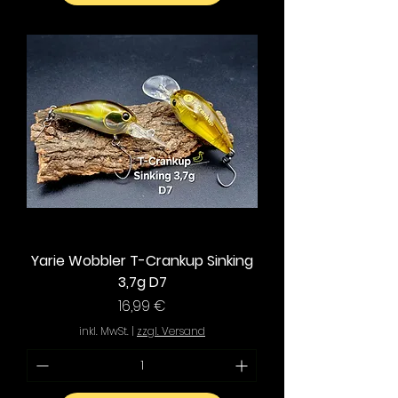
Yarie Wobbler T-Crankup Sinking
3,7g D7
Preis
16,99 €
inkl. MwSt.
|
zzgl. Versand