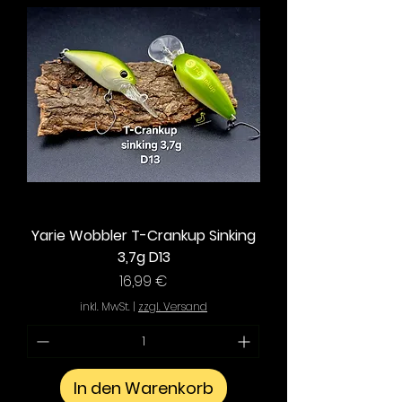
Yarie Wobbler T-Crankup Sinking
3,7g D13
Preis
16,99 €
inkl. MwSt.
|
zzgl. Versand
In den Warenkorb