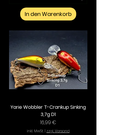
In den Warenkorb
Yarie Wobbler T-Crankup Sinking
3,7g D1
Preis
16,99 €
inkl. MwSt.
|
zzgl. Versand