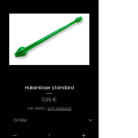
Hakenlöser standard
Preis
0,99 €
inkl. MwSt.
|
zzgl. Versand