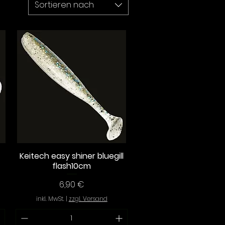
Sortieren nach
Keitech easy shiner bluegill
Schnellansicht
flash10cm
Preis
6,90 €
inkl. MwSt.
|
zzgl. Versand