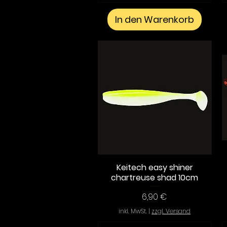
In den Warenkorb
Keitech easy shiner
Schnellansicht
chartreuse shad 10cm
Preis
6,90 €
inkl. MwSt.
|
zzgl. Versand