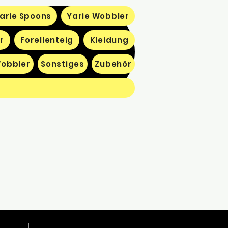
arie Spoons
Yarie Wobbler
r
Forellenteig
Kleidung
obbler
Sonstiges
Zubehör