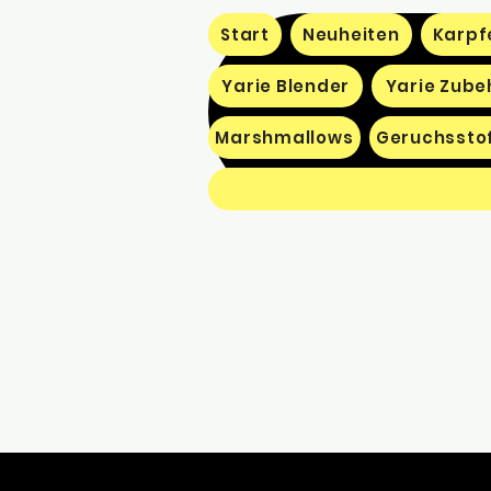
Start
Neuheiten
Karpf
Yarie Blender
Yarie Zube
Marshmallows
Geruchssto