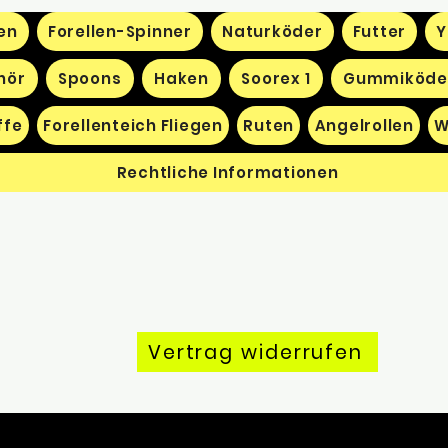
en
Forellen-Spinner
Naturköder
Futter
Y
hör
Spoons
Haken
Soorex 1
Gummiköde
ffe
Forellenteich Fliegen
Ruten
Angelrollen
W
Rechtliche Informationen
Vertrag widerrufen