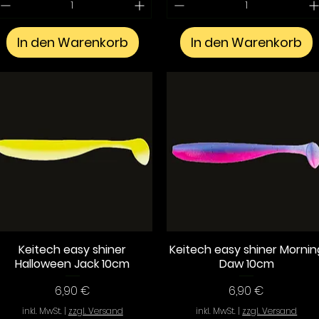
In den Warenkorb
In den Warenkorb
Keitech easy shiner
Keitech easy shiner Mornin
Schnellansicht
Schnellansicht
Halloween Jack 10cm
Daw 10cm
Preis
Preis
6,90 €
6,90 €
inkl. MwSt.
|
zzgl. Versand
inkl. MwSt.
|
zzgl. Versand