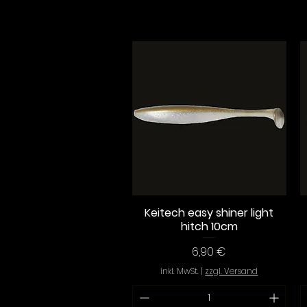
Keitech easy shiner light
Schnellansicht
hitch 10cm
Preis
6,90 €
inkl. MwSt.
|
zzgl. Versand