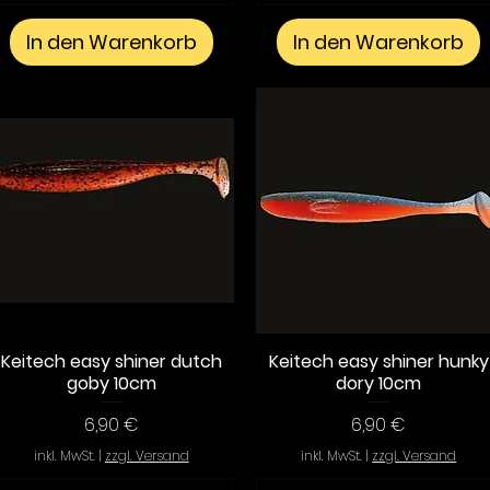
In den Warenkorb
In den Warenkorb
Keitech easy shiner dutch
Keitech easy shiner hunky
Schnellansicht
Schnellansicht
goby 10cm
dory 10cm
Preis
Preis
6,90 €
6,90 €
inkl. MwSt.
|
zzgl. Versand
inkl. MwSt.
|
zzgl. Versand