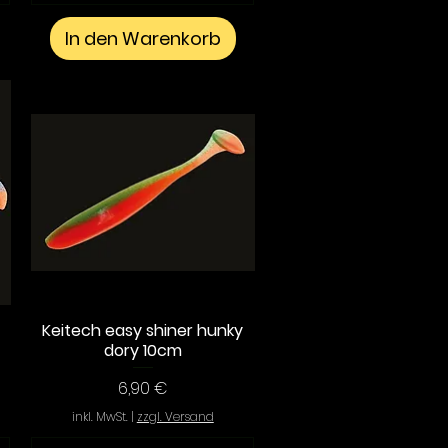
In den Warenkorb
Keitech easy shiner hunky
Schnellansicht
dory 10cm
Preis
6,90 €
inkl. MwSt.
|
zzgl. Versand