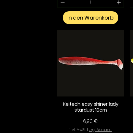
In den Warenkorb
Keitech easy shiner lady
Schnellansicht
stardust 10cm
Preis
6,90 €
inkl. MwSt.
|
zzgl. Versand