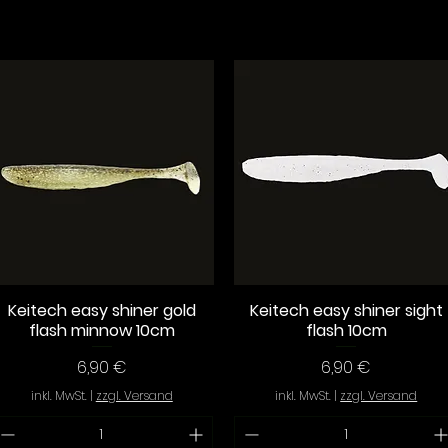
Keitech easy shiner gold
Keitech easy shiner sight
Schnellansicht
Schnellansicht
flash minnow 10cm
flash 10cm
Preis
Preis
6,90 €
6,90 €
inkl. MwSt.
|
zzgl. Versand
inkl. MwSt.
|
zzgl. Versand