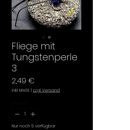
Fliege mit
Tungstenperle
3
Preis
2,49 €
inkl. MwSt.
|
zzgl. Versand
Anzahl
*
Nur noch 5 verfügbar