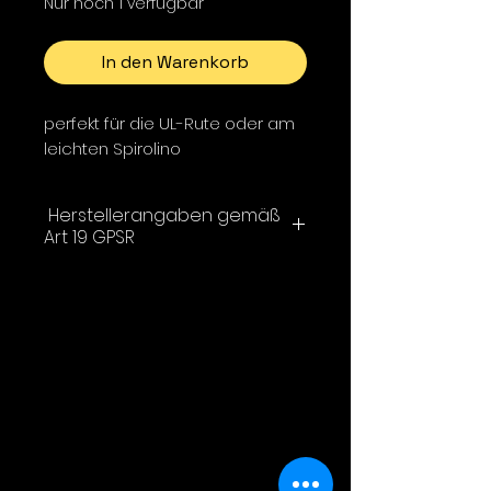
Nur noch 1 verfügbar
In den Warenkorb
perfekt für die UL-Rute oder am
leichten Spirolino
Herstellerangaben gemäß
Art 19 GPSR
Hotfly ®
1000FLIES GmbH
Julius-Durst-Straße 66
39042 Brixen BZ
Italien
Email: info@hotfly.it
Kontaktformular: https://hotfly-
superb.com/Kontakt