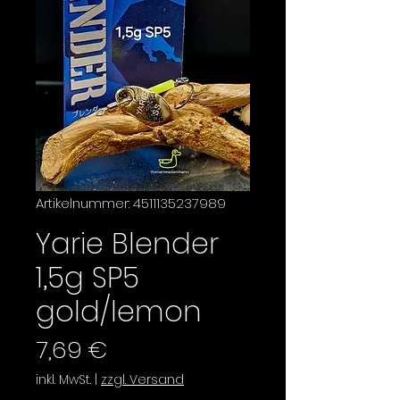
Artikelnummer: 4511135237989
Yarie Blender
1,5g SP5
gold/lemon
Preis
7,69 €
inkl. MwSt.
|
zzgl. Versand