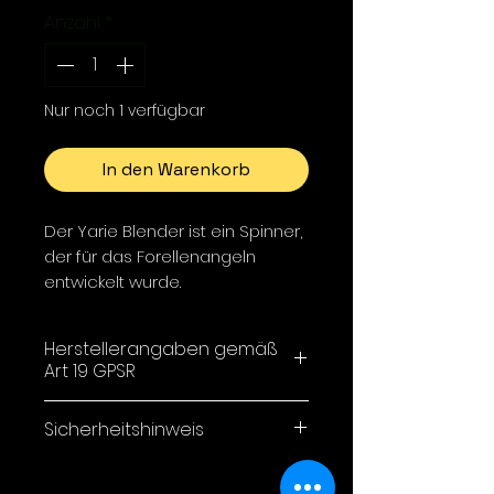
Anzahl
*
Nur noch 1 verfügbar
In den Warenkorb
Der Yarie Blender ist ein Spinner,
der für das Forellenangeln
entwickelt wurde.
Der trapezförmige Körper des
Herstellerangaben gemäß
Gewichts und das integrierte
Art 19 GPSR
Blatt auf der Achse selbst
verhindern ein Verdrehen der
Yarie Co,LTD /
Sicherheitshinweis
Schnur.
1-34-33 Minamigaoka,
Sanda City, Hyogo Japan
ACHTUNG!