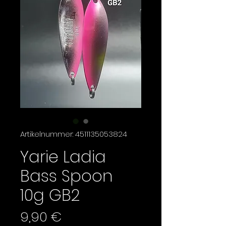
Artikelnummer: 4511135053824
Yarie Ladia
Bass Spoon
10g GB2
Preis
9,90 €