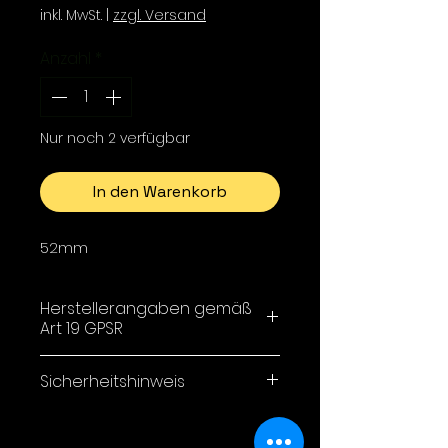
inkl. MwSt.
|
zzgl. Versand
Anzahl
*
Nur noch 2 verfügbar
In den Warenkorb
52mm
Herstellerangaben gemäß
Art 19 GPSR
Yarie Co,LTD / 1-34-33
Sicherheitshinweis
Minamigaoka,
Sanda City, Hyogo Japan
ACHTUNG!
Verschluckbare Kleinteile!