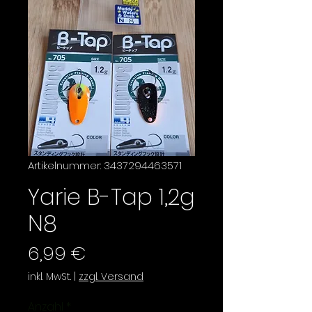
Artikelnummer: 3437294463571
Yarie B-Tap 1,2g
N8
Preis
6,99 €
inkl. MwSt.
|
zzgl. Versand
Anzahl
*