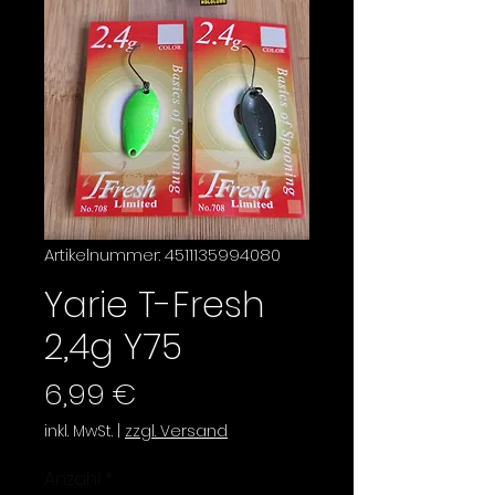
Artikelnummer: 4511135994080
Yarie T-Fresh
2,4g Y75
Preis
6,99 €
inkl. MwSt.
|
zzgl. Versand
Anzahl
*