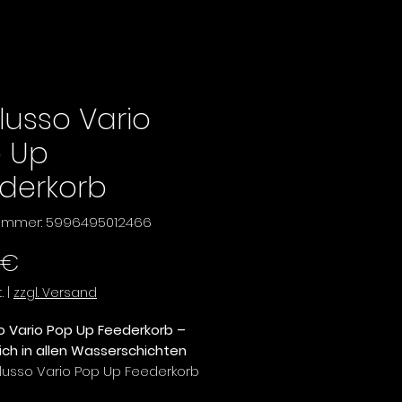
lusso Vario
 Up
derkorb
nummer: 5996495012466
Preis
 €
.
|
zzgl. Versand
o Vario Pop Up Feederkorb –
eich in allen Wasserschichten
lusso Vario Pop Up Feederkorb
afür, dass Köder und Futter