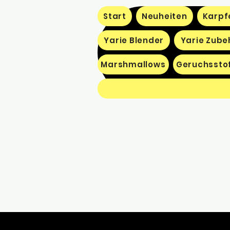
Start
Neuheiten
Karpf
Yarie Blender
Yarie Zube
Marshmallows
Geruchssto