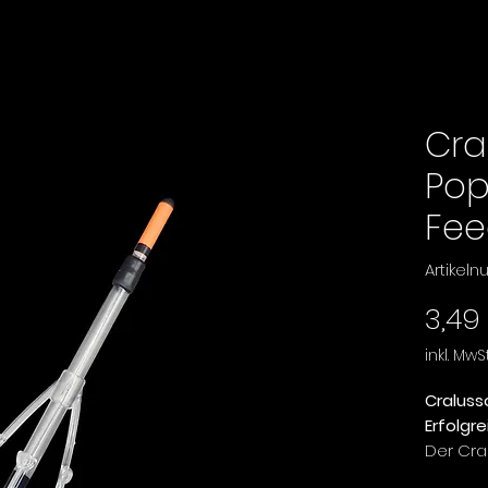
Cra
Pop
Fee
Artikel
3,49
inkl. MwSt
Craluss
Erfolgr
Der Cra
sorgt d