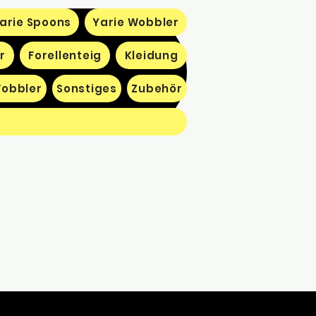
arie Spoons
Yarie Wobbler
r
Forellenteig
Kleidung
obbler
Sonstiges
Zubehör