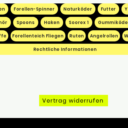
en
Forellen-Spinner
Naturköder
Futter
Y
hör
Spoons
Haken
Soorex 1
Gummiköde
ffe
Forellenteich Fliegen
Ruten
Angelrollen
W
Rechtliche Informationen
Vertrag widerrufen