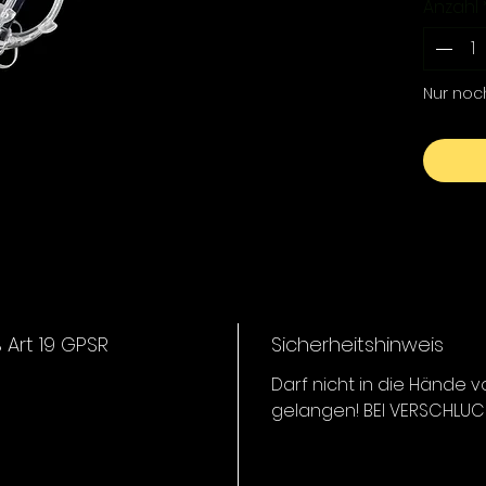
Anzahl
nicht n
Wassers
Mit ein
sinkt d
Nur noc
Gewässe
Futter g
dem Köde
Oberflä
Fische,
der Obe
Die gut
erleich
Korbs. I
Bedingu
Art 19 GPSR
Sicherheitshinweis
nicht a
Darf nicht in die Hände v
gelangen! BEI VERSCHLUCKE
Highligh
Innov
alle