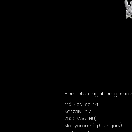
Herstellerangaben gemäß 
Králik és Tsa. Kkt.
Naszály út 2
2600 Vác (HU)
Magyarország (Hungary)