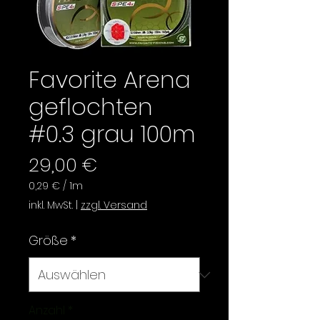
Favorite Arena
geflochten
#0.3 grau 100m
Preis
29,00 €
0,29 €
/
1m
0,29 €
inkl. MwSt.
|
zzgl. Versand
pro
1
Größe
*
Meter
Anzahl
*