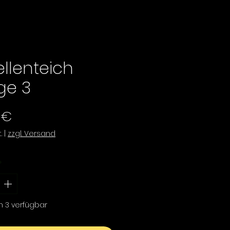
ellenteich
ege 3
Preis
 €
.
|
zzgl. Versand
*
h 3 verfügbar