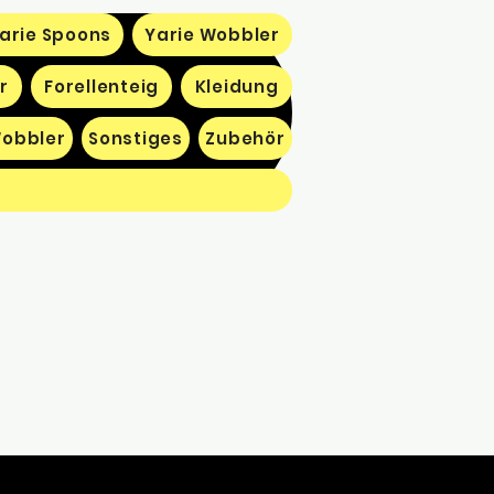
arie Spoons
Yarie Wobbler
r
Forellenteig
Kleidung
obbler
Sonstiges
Zubehör