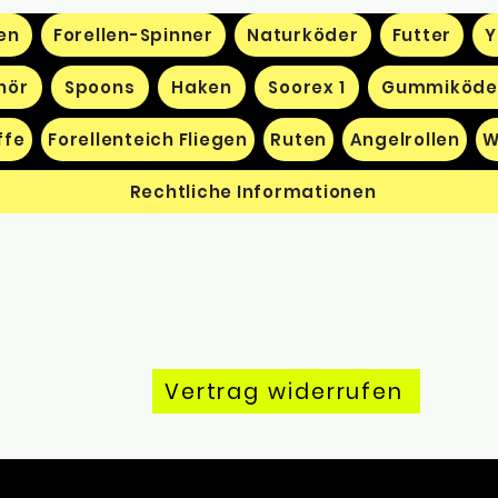
en
Forellen-Spinner
Naturköder
Futter
Y
hör
Spoons
Haken
Soorex 1
Gummiköde
ffe
Forellenteich Fliegen
Ruten
Angelrollen
W
Rechtliche Informationen
Vertrag widerrufen