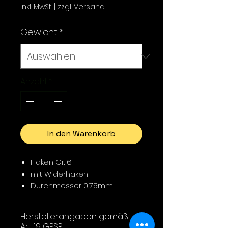
inkl. MwSt.
|
zzgl. Versand
Gewicht
*
Anzahl
*
In den Warenkorb
Haken Gr. 6
mit Widerhaken
Durchmesser 0,75mm
Farbe: Orange
Gewicht: 0,22g; 0,29g; 0,42g;
Herstellerangaben gemäß
0,55g
Art 19 GPSR