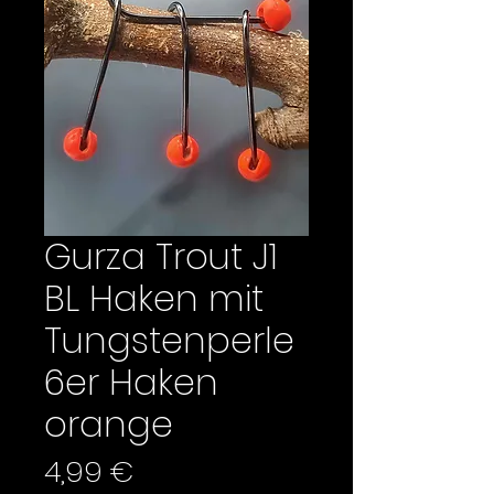
Gurza Trout J1
BL Haken mit
Tungstenperle
6er Haken
orange
Preis
4,99 €