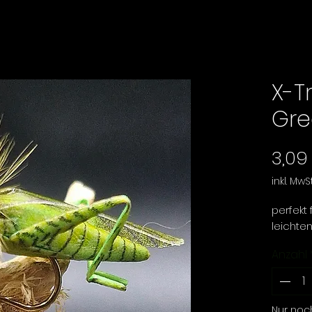
X-T
Gre
3,09
inkl. MwSt
perfekt
leichten
Anzahl
Nur noc