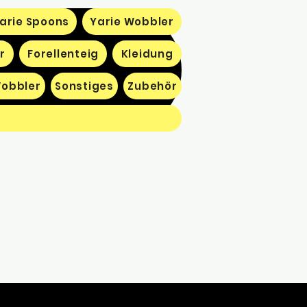
arie Spoons
Yarie Wobbler
r
Forellenteig
Kleidung
obbler
Sonstiges
Zubehör