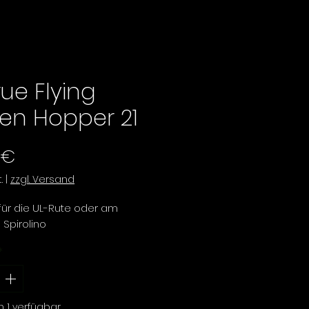
rue Flying
en Hopper 21
Preis
 €
.
|
zzgl. Versand
 für die UL-Rute oder am
 Spirolino
*
h 1 verfügbar