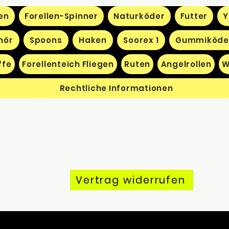
en
Forellen-Spinner
Naturköder
Futter
Y
hör
Spoons
Haken
Soorex 1
Gummiköde
ffe
Forellenteich Fliegen
Ruten
Angelrollen
W
Rechtliche Informationen
Vertrag widerrufen