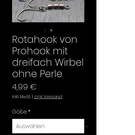
Rotahook von
Prohook mit
dreifach Wirbel
ohne Perle
Preis
4,99 €
inkl. MwSt.
|
zzgl. Versand
Göße
*