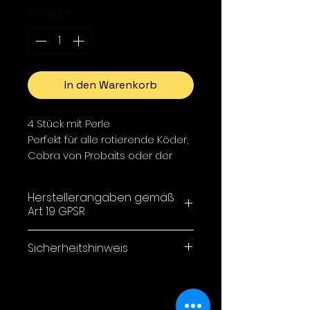
Anzahl
*
In den Warenkorb
4 Stück mit Perle
Perfekt für alle rotierende Köder,
Cobra von Probaits oder der
MAG , eignen sich aber auch für
Bienenmaden oder anderen
Herstellerangaben gemäß
Naturködern beim Schleppen.
Art 19 GPSR
ProHooks
Sicherheitshinweis
Kaninsberg 18
52372 Kreuzau
ACHTUNG!
Verschluckbare Kleinteile!
Email: Prohooks@gmx.de
Nicht geeignet für Kinder