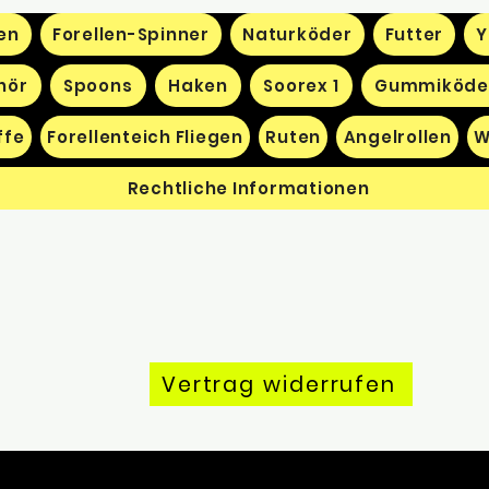
en
Forellen-Spinner
Naturköder
Futter
Y
hör
Spoons
Haken
Soorex 1
Gummiköde
ffe
Forellenteich Fliegen
Ruten
Angelrollen
W
Rechtliche Informationen
Vertrag widerrufen