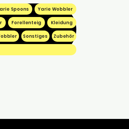
arie Spoons
Yarie Wobbler
r
Forellenteig
Kleidung
obbler
Sonstiges
Zubehör