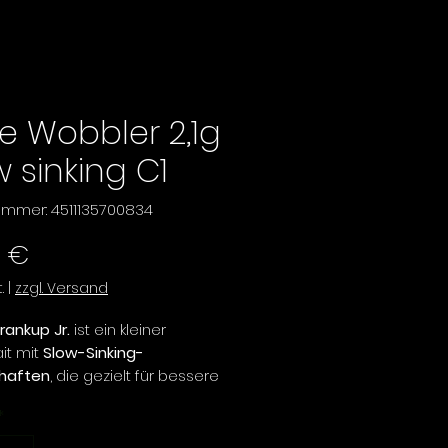
ie Wobbler 2,1g
w sinking C1
nummer: 4511135700834
Preis
9 €
.
|
zzgl. Versand
rankup Jr.
ist ein kleiner
it mit
Slow-Sinking-
chaften
, die gezielt für bessere
en und eine kontrollierte
*
hrung entwickelt wurden. Statt
wicht zu verwenden, wurde