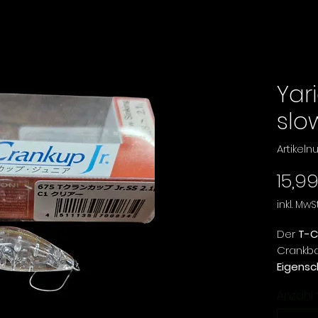
Yar
slo
Artikel
15,9
inkl. MwSt
Der
T-C
Crankba
Eigens
Wurfweit
Anzahl
Köderfü
mehr Ge