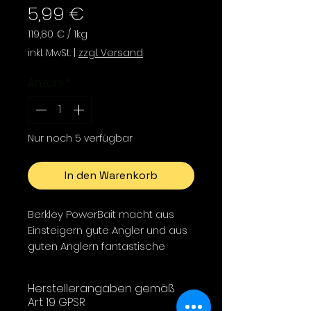
Preis
5,99 €
119,80 €
/
1kg
119,80 €
inkl. MwSt.
|
zzgl. Versand
pro
1
Anzahl
*
Kilogramm
Nur noch 5 verfügbar
In den Warenkorb
Berkley PowerBait macht aus
Einsteigern gute Angler und aus
guten Anglern fantastische
Angler! Berkley Wissenschaftler
haben über 30 Jahre damit
Herstellerangaben gemäß
verbracht einen
Art 19 GPSR
unwiderstehlichen Duft und