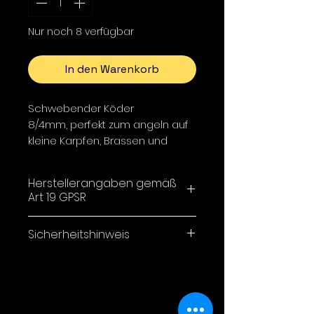
Nur noch 8 verfügbar
In den Warenkorb
Schwebender Köder
8/4mm, perfekt zum angeln auf
kleine Karpfen, Brassen und
Rotaugen.
10g
Herstellerangaben gemäß
Art 19 GPSR
Silke Dorn
Sicherheitshinweis
Steinbißstr. 16
52353 Düren
Achtung: nicht für den
menschlichen Verzehr
geeignet, nicht in Reichweite
von Kindern aufbebahren. Nur