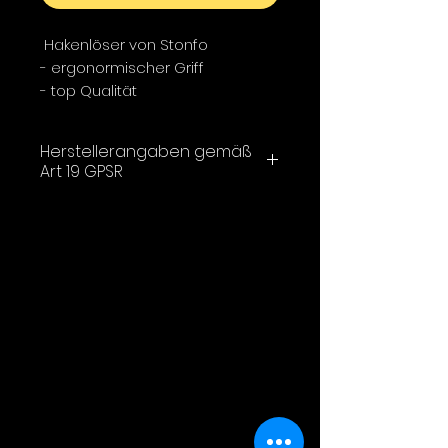
Hakenlöser von Stonfo
- ergonormischer Griff
- top Qualität
- in unterschiedlichen Grössen
Herstellerangaben gemäß
Art 19 GPSR
STOPPIONI S.N.C.
Via Ugo la Malfa 20
50058 Signa (FI) (IT)
Italia (Italy)
stonfo@stonfo.com