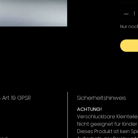
Anzahl
Größe:
Inhalt: 
Nur noc
Gewicht:
Gescham
Tuttifrutt
Der Twi
hervorr
und pro
Köderfü
Art 19 GPSR
Sicherheitshinweis
starken
ACHTUNG!
gut unt
Verschluckbare Kleinteile
abgefis
Nicht geeignet für Kinder
Auch fü
Dieses Produkt ist kein Sp
auftrei