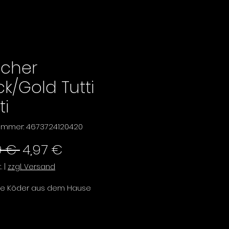
tcher
ck/Gold Tutti
ti
nummer: 4673724120420
Standardpreis
Sale-
9 € 
4,97 €
Preis
.
|
zzgl. Versand
ue Köder aus dem Hause
rex Pro Twitcher