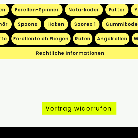
en
Forellen-Spinner
Naturköder
Futter
Y
hör
Spoons
Haken
Soorex 1
Gummiköde
ffe
Forellenteich Fliegen
Ruten
Angelrollen
W
Rechtliche Informationen
Vertrag widerrufen