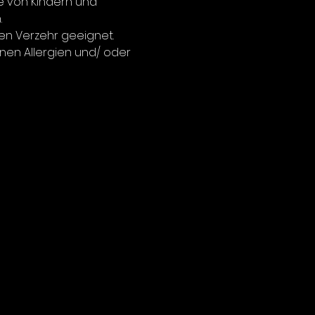
 der perfekte Köder.
e von Kindern und
hen kleinste Bewegungen oder
.
gen um den Twitcher in
en Verzehr geeignet.
g zu bringen.
nnen Allergien und/ oder
rem weiche Formel der
ischung die den Köder
Elastisch (Stretch) macht,
nnoch weich genug ist, um
timale Köderführung zu
ren. Die Haltbarkeit wird
 ebenso deutlich erhöht.
er bei verschiedenen
iten und Lichtverhältnissen als
i unterschiedlichen
eiten eingesetzt werden.
he sind Forelle, Barsch, Döbel,
…
ine spezielle Form, bietet der