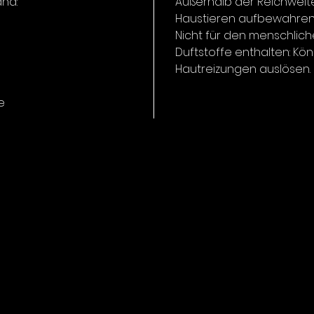
Twitcher
and:
Außerhalb der Reichweit
Es reic
Haustieren aufbewahren
Strömun
Nicht für den menschlich
Bewegun
Duftstoffe enthalten: Kö
Hautreizungen auslösen.
Die ext
Gummim
e
extrem 
aber de
eine op
garantie
dadurch
Der Köd
Tagesze
auch be
Jahresz
Zielfisc
Zander
Durch se