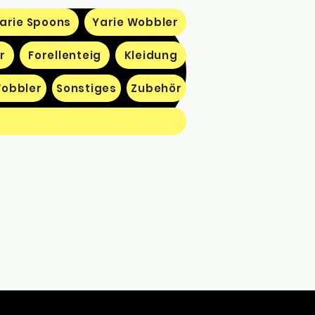
arie Spoons
Yarie Wobbler
r
Forellenteig
Kleidung
obbler
Sonstiges
Zubehör