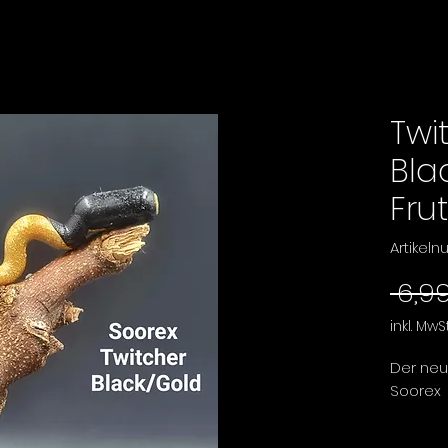
Twi
Bla
Frut
Artikel
 6,9
inkl. MwSt
Der ne
Soorex
Der Soo