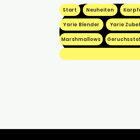
Start
Neuheiten
Karpf
Yarie Blender
Yarie Zube
Marshmallows
Geruchssto