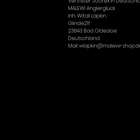
Vertreter Soorex in Deutschl
MALEWI Anglerglück
Inh.: Witali Lapkin
Glinde21f
23843 Bad Oldesloe
Deutschland
Mail: wlapkin@malewi-shop.d