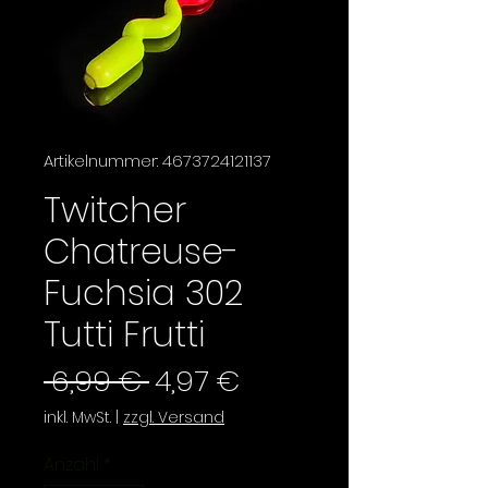
Artikelnummer: 4673724121137
Twitcher
Chatreuse-
Fuchsia 302
Tutti Frutti
Standardpreis
Sale-
 6,99 € 
4,97 €
Preis
inkl. MwSt.
|
zzgl. Versand
Anzahl
*