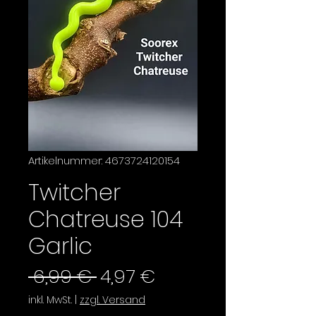
Artikelnummer: 4673724120154
Twitcher
Chatreuse 104
Garlic
Standardpreis
Sale-
 6,99 € 
4,97 €
Preis
inkl. MwSt.
|
zzgl. Versand